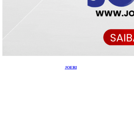
©
2026
Blog do Maranhão TV
- Todos os Direitos Reservados | Desenvolvido
Por:
JOERI