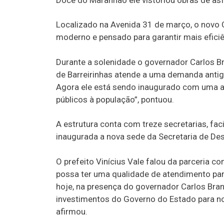
Doce do Maranhão ele vistoriou obras de as
Localizado na Avenida 31 de março, o novo 
moderno e pensado para garantir mais efici
Durante a solenidade o governador Carlos B
de Barreirinhas atende a uma demanda antiga
Agora ele está sendo inaugurado com uma amp
públicos à população”, pontuou.
A estrutura conta com treze secretarias, fa
inaugurada a nova sede da Secretaria de De
O prefeito Vinícius Vale falou da parceria 
possa ter uma qualidade de atendimento par
hoje, na presença do governador Carlos Bra
investimentos do Governo do Estado para no
afirmou.