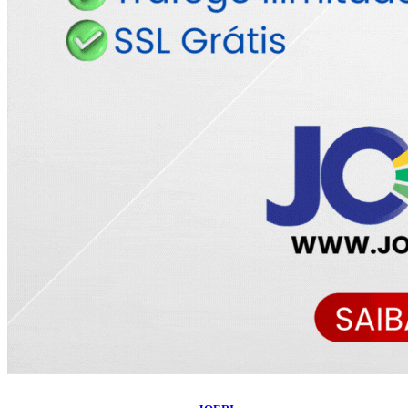
©
2026
Blog do Maranhão TV
- Todos os Direitos Reservados | Desenvolvido