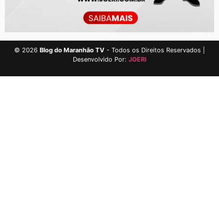
©
2026
Blog do Maranhão TV
- Todos os Direitos Reservados |
Desenvolvido Por:
JOERI