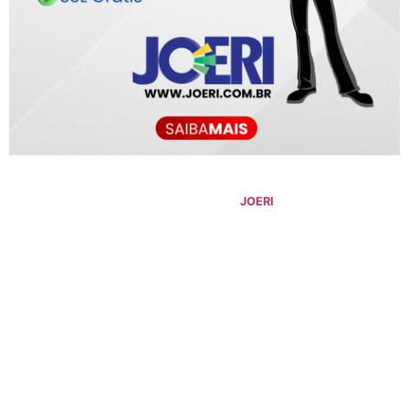
©
2026
Blog do Maranhão TV
- Todos os Direitos Reservados |
Desenvolvido Por:
JOERI