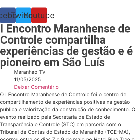
Pular
para
cebook
Twitter
Youtube
o
I Encontro Maranhense de
conteúdo
Controle compartilha
experiências de gestão e é
pioneiro em São Luís
Maranhao TV
11/05/2025
Deixar Comentário
O I Encontro Maranhense de Controle foi o centro de
compartilhamento de experiências positivas na gestão
pública e valorização da construção de conhecimento. O
evento realizado pela Secretaria de Estado de
Transparência e Controle (STC) em parceria com o
Tribunal de Contas do Estado do Maranhão (TCE-MA),
ocorreu entre os dias 7 e 9 de maio no Hotel Blue Tree e