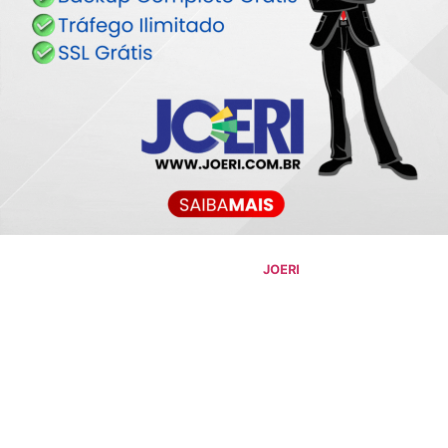
©
2026
Blog do Maranhão TV
- Todos os Direitos Reservados |
Desenvolvido Por:
JOERI