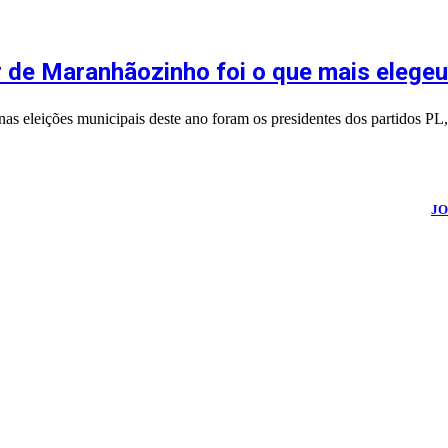
 de Maranhãozinho foi o que mais elegeu
s nas eleições municipais deste ano foram os presidentes dos partidos
026
Blog do Maranhão TV
- Todos os Direitos Reservados | Desenvolvido Por:
JO