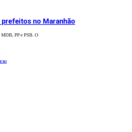
 prefeitos no Maranhão
 PL, MDB, PP e PSB. O
ERI