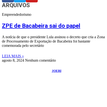
ARQUIVOS
Empreendedorismo
ZPE de Bacabeira sai do papel
A notícia de que o presidente Lula assinou o decreto que cria a Zona
de Processamento de Exportação de Bacabeira foi bastante
comemorada pelo secretário
LEIA MAIS »
agosto 8, 2024
Nenhum comentário
©
2026
Blog do Maranhão TV
- Todos os Direitos Reservados | Desenvolvido
Por:
JOERI