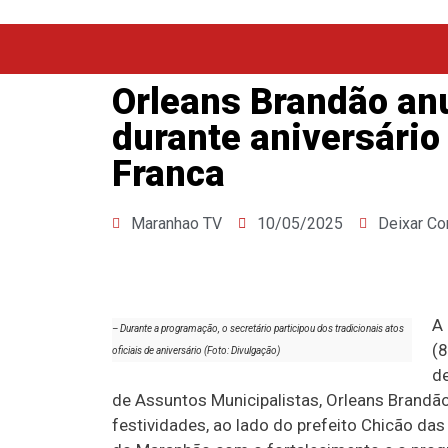
Orleans Brandão an
durante aniversári
Franca
Maranhao TV
10/05/2025
Deixar Co
A 
– Durante a programação, o secretário participou dos tradicionais atos
(8
oficiais de aniversário (Foto: Divulgação)
de
de Assuntos Municipalistas, Orleans Brandã
festividades, ao lado do prefeito Chicão d