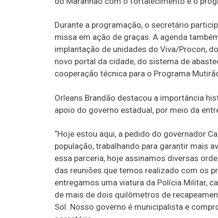
do Maranhão com o fortalecimento e o prog
Durante a programação, o secretário participo
missa em ação de graças. A agenda também 
implantação de unidades do Viva/Procon, do 
novo portal da cidade, do sistema de abast
cooperação técnica para o Programa Mutirã
Orleans Brandão destacou a importância his
apoio do governo estadual, por meio da entr
“Hoje estou aqui, a pedido do governador Ca
população, trabalhando para garantir mais a
essa parceria, hoje assinamos diversas orde
das reuniões que temos realizado com os p
entregamos uma viatura da Polícia Militar, 
de mais de dois quilômetros de recapeament
Sol. Nosso governo é municipalista e compr