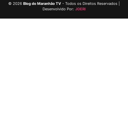
©
2026
Blog do Maranhão TV
- Todos os Direitos Reservados |
Desenvolvido Por:
JOERI