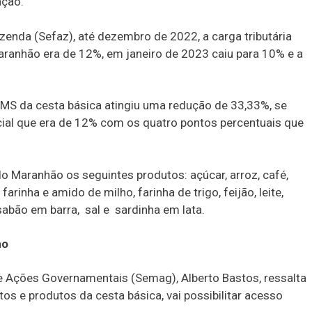
ação.
enda (Sefaz), até dezembro de 2022, a carga tributária
ranhão era de 12%, em janeiro de 2023 caiu para 10% e a
ICMS da cesta básica atingiu uma redução de 33,33%, se
cial que era de 12% com os quatro pontos percentuais que
 Maranhão os seguintes produtos: açúcar, arroz, café,
rinha e amido de milho, farinha de trigo, feijão, leite,
sabão em barra, sal e sardinha em lata.
mo
 Ações Governamentais (Semag), Alberto Bastos, ressalta
tos e produtos da cesta básica, vai possibilitar acesso