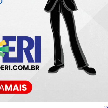
026
Blog do Maranhão TV
- Todos os Direitos Reservados | Desenvolvido Por:
JO