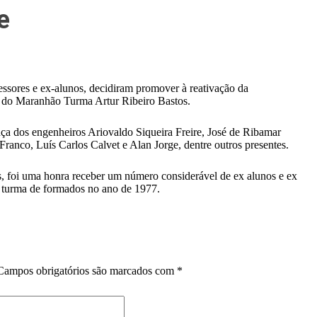
e
sores e ex-alunos, decidiram promover à reativação da
o Maranhão Turma Artur Ribeiro Bastos.
nça dos engenheiros Ariovaldo Siqueira Freire, José de Ribamar
ranco, Luís Carlos Calvet e Alan Jorge, dentre outros presentes.
 foi uma honra receber um número considerável de ex alunos e ex
a turma de formados no ano de 1977.
Campos obrigatórios são marcados com
*