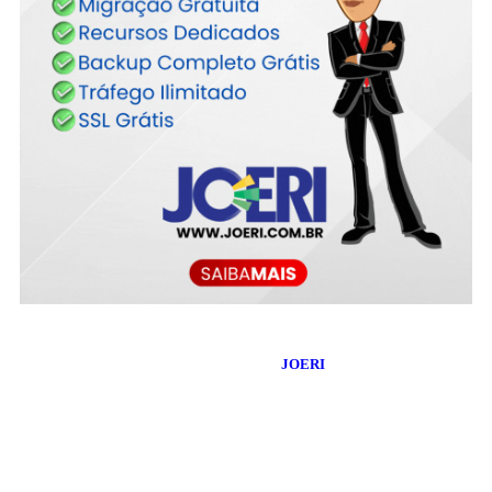
©
2026
Blog do Maranhão TV
- Todos os Direitos Reservados |
Desenvolvido Por:
JOERI