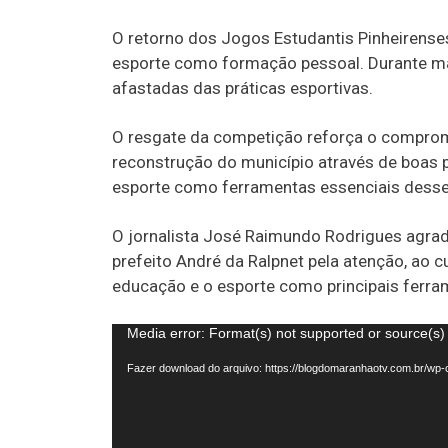
O retorno dos Jogos Estudantis Pinheirense
esporte como formação pessoal. Durante ma
afastadas das práticas esportivas.
O resgate da competição reforça o comprom
reconstrução do município através de boas p
esporte como ferramentas essenciais desse
O jornalista José Raimundo Rodrigues agra
prefeito André da Ralpnet pela atenção, ao 
educação e o esporte como principais ferra
Tocador
Media error: Format(s) not supported or source(s)
de
Fazer download do arquivo: https://blogdomaranhaotv.com.br/
vídeo