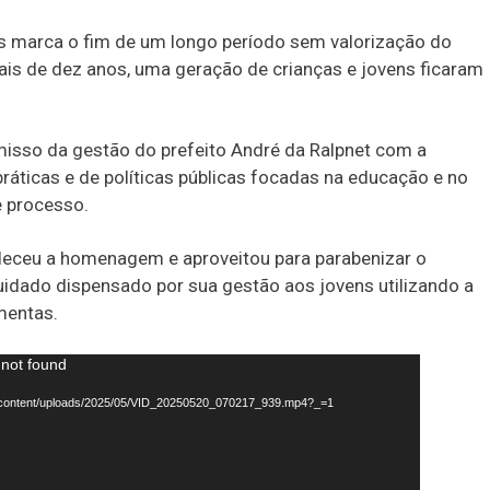
s marca o fim de um longo período sem valorização do
is de dez anos, uma geração de crianças e jovens ficaram
isso da gestão do prefeito André da Ralpnet com a
ráticas e de políticas públicas focadas na educação e no
 processo.
deceu a homenagem e aproveitou para parabenizar o
cuidado dispensado por sua gestão aos jovens utilizando a
mentas.
 not found
wp-content/uploads/2025/05/VID_20250520_070217_939.mp4?_=1